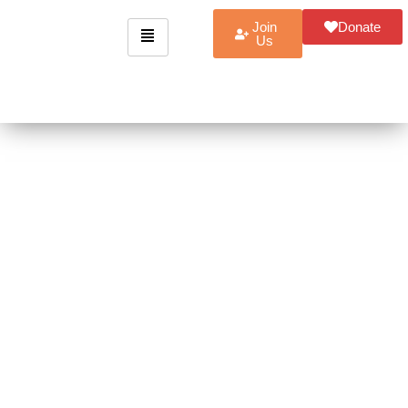
Join
Donate
Us
BBQ qui réunit les
cultures : nous
avons partagé le
plaisir et fait de
belles rencontres